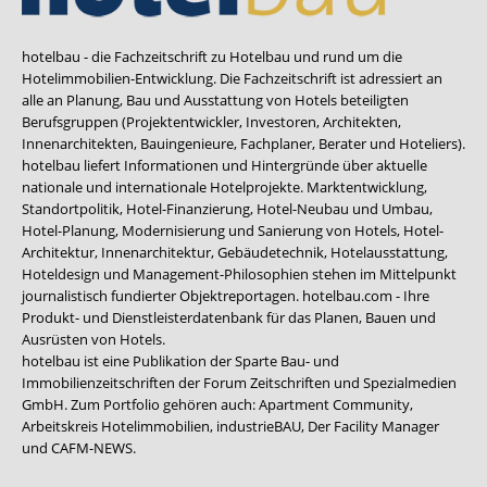
hotelbau - die Fachzeitschrift zu Hotelbau und rund um die
Hotelimmobilien-Entwicklung. Die Fachzeitschrift ist adressiert an
alle an Planung, Bau und Ausstattung von Hotels beteiligten
Berufsgruppen (Projektentwickler, Investoren, Architekten,
Innenarchitekten, Bauingenieure, Fachplaner, Berater und Hoteliers).
hotelbau liefert Informationen und Hintergründe über aktuelle
nationale und internationale Hotelprojekte. Marktentwicklung,
Standortpolitik, Hotel-Finanzierung, Hotel-Neubau und Umbau,
Hotel-Planung, Modernisierung und Sanierung von Hotels, Hotel-
Architektur, Innenarchitektur, Gebäudetechnik, Hotelausstattung,
Hoteldesign und Management-Philosophien stehen im Mittelpunkt
journalistisch fundierter Objektreportagen. hotelbau.com - Ihre
Produkt- und Dienstleisterdatenbank für das Planen, Bauen und
Ausrüsten von Hotels.
hotelbau ist eine Publikation der Sparte Bau- und
Immobilienzeitschriften der Forum Zeitschriften und Spezialmedien
GmbH. Zum Portfolio gehören auch:
Apartment Community
,
Arbeitskreis Hotelimmobilien
,
industrieBAU
,
Der Facility Manager
und
CAFM-NEWS
.