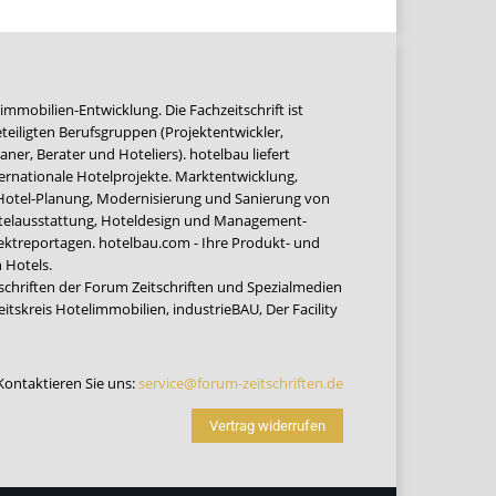
immobilien-Entwicklung. Die Fachzeitschrift ist
teiligten Berufsgruppen (Projektentwickler,
ner, Berater und Hoteliers). hotelbau liefert
ernationale Hotelprojekte. Marktentwicklung,
 Hotel-Planung, Modernisierung und Sanierung von
Hotelausstattung, Hoteldesign und Management-
jektreportagen. hotelbau.com - Ihre Produkt- und
 Hotels.
tschriften der Forum Zeitschriften und Spezialmedien
eitskreis Hotelimmobilien
,
industrieBAU
,
Der Facility
Kontaktieren Sie uns:
service@forum-zeitschriften.de
Vertrag widerrufen