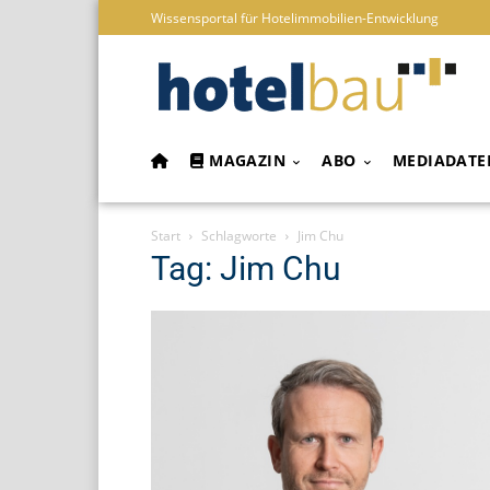
Wissensportal für Hotelimmobilien-Entwicklung
MAGAZIN
ABO
MEDIADATE
Start
Schlagworte
Jim Chu
Tag: Jim Chu