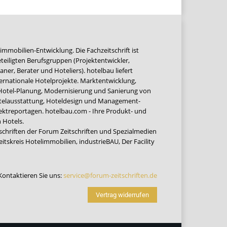
immobilien-Entwicklung. Die Fachzeitschrift ist
teiligten Berufsgruppen (Projektentwickler,
ner, Berater und Hoteliers). hotelbau liefert
ernationale Hotelprojekte. Marktentwicklung,
 Hotel-Planung, Modernisierung und Sanierung von
Hotelausstattung, Hoteldesign und Management-
jektreportagen. hotelbau.com - Ihre Produkt- und
 Hotels.
tschriften der Forum Zeitschriften und Spezialmedien
eitskreis Hotelimmobilien
,
industrieBAU
,
Der Facility
Kontaktieren Sie uns:
service@forum-zeitschriften.de
Vertrag widerrufen