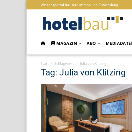
Wissensportal für Hotelimmobilien-Entwicklung
MAGAZIN
ABO
MEDIADATE
Start
Schlagworte
Julia von Klitzing
Tag: Julia von Klitzing