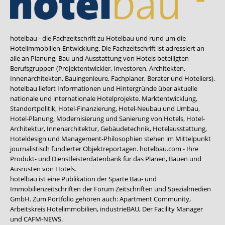
hotelbau - die Fachzeitschrift zu Hotelbau und rund um die
Hotelimmobilien-Entwicklung. Die Fachzeitschrift ist adressiert an
alle an Planung, Bau und Ausstattung von Hotels beteiligten
Berufsgruppen (Projektentwickler, Investoren, Architekten,
Innenarchitekten, Bauingenieure, Fachplaner, Berater und Hoteliers).
hotelbau liefert Informationen und Hintergründe über aktuelle
nationale und internationale Hotelprojekte. Marktentwicklung,
Standortpolitik, Hotel-Finanzierung, Hotel-Neubau und Umbau,
Hotel-Planung, Modernisierung und Sanierung von Hotels, Hotel-
Architektur, Innenarchitektur, Gebäudetechnik, Hotelausstattung,
Hoteldesign und Management-Philosophien stehen im Mittelpunkt
journalistisch fundierter Objektreportagen. hotelbau.com - Ihre
Produkt- und Dienstleisterdatenbank für das Planen, Bauen und
Ausrüsten von Hotels.
hotelbau ist eine Publikation der Sparte Bau- und
Immobilienzeitschriften der Forum Zeitschriften und Spezialmedien
GmbH. Zum Portfolio gehören auch:
Apartment Community
,
Arbeitskreis Hotelimmobilien
,
industrieBAU
,
Der Facility Manager
und
CAFM-NEWS
.