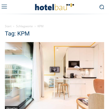
Start
Schlagworte
KPM
Tag: KPM
Aktuelles