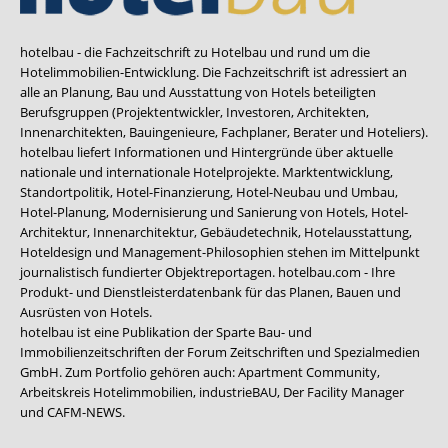
hotelbau - die Fachzeitschrift zu Hotelbau und rund um die
Hotelimmobilien-Entwicklung. Die Fachzeitschrift ist adressiert an
alle an Planung, Bau und Ausstattung von Hotels beteiligten
Berufsgruppen (Projektentwickler, Investoren, Architekten,
Innenarchitekten, Bauingenieure, Fachplaner, Berater und Hoteliers).
hotelbau liefert Informationen und Hintergründe über aktuelle
nationale und internationale Hotelprojekte. Marktentwicklung,
Standortpolitik, Hotel-Finanzierung, Hotel-Neubau und Umbau,
Hotel-Planung, Modernisierung und Sanierung von Hotels, Hotel-
Architektur, Innenarchitektur, Gebäudetechnik, Hotelausstattung,
Hoteldesign und Management-Philosophien stehen im Mittelpunkt
journalistisch fundierter Objektreportagen. hotelbau.com - Ihre
Produkt- und Dienstleisterdatenbank für das Planen, Bauen und
Ausrüsten von Hotels.
hotelbau ist eine Publikation der Sparte Bau- und
Immobilienzeitschriften der Forum Zeitschriften und Spezialmedien
GmbH. Zum Portfolio gehören auch:
Apartment Community
,
Arbeitskreis Hotelimmobilien
,
industrieBAU
,
Der Facility Manager
und
CAFM-NEWS
.