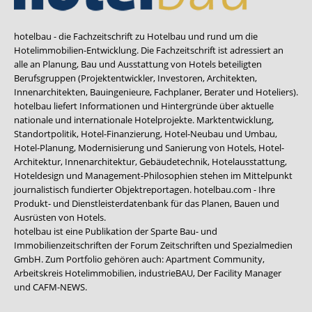
hotelbau - die Fachzeitschrift zu Hotelbau und rund um die
Hotelimmobilien-Entwicklung. Die Fachzeitschrift ist adressiert an
alle an Planung, Bau und Ausstattung von Hotels beteiligten
Berufsgruppen (Projektentwickler, Investoren, Architekten,
Innenarchitekten, Bauingenieure, Fachplaner, Berater und Hoteliers).
hotelbau liefert Informationen und Hintergründe über aktuelle
nationale und internationale Hotelprojekte. Marktentwicklung,
Standortpolitik, Hotel-Finanzierung, Hotel-Neubau und Umbau,
Hotel-Planung, Modernisierung und Sanierung von Hotels, Hotel-
Architektur, Innenarchitektur, Gebäudetechnik, Hotelausstattung,
Hoteldesign und Management-Philosophien stehen im Mittelpunkt
journalistisch fundierter Objektreportagen. hotelbau.com - Ihre
Produkt- und Dienstleisterdatenbank für das Planen, Bauen und
Ausrüsten von Hotels.
hotelbau ist eine Publikation der Sparte Bau- und
Immobilienzeitschriften der Forum Zeitschriften und Spezialmedien
GmbH. Zum Portfolio gehören auch:
Apartment Community
,
Arbeitskreis Hotelimmobilien
,
industrieBAU
,
Der Facility Manager
und
CAFM-NEWS
.