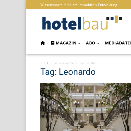
Wissensportal für Hotelimmobilien-Entwicklung
MAGAZIN
ABO
MEDIADATE
Start
Schlagworte
Leonardo
Tag: Leonardo