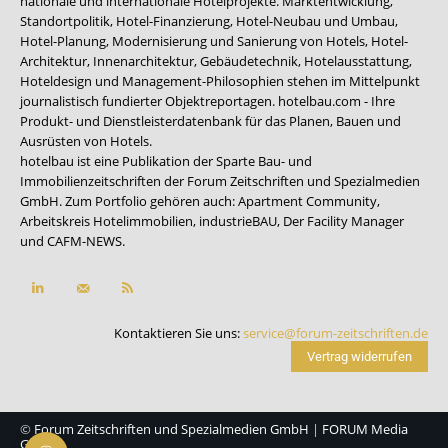
nationale und internationale Hotelprojekte. Marktentwicklung,
Standortpolitik, Hotel-Finanzierung, Hotel-Neubau und Umbau,
Hotel-Planung, Modernisierung und Sanierung von Hotels, Hotel-
Architektur, Innenarchitektur, Gebäudetechnik, Hotelausstattung,
Hoteldesign und Management-Philosophien stehen im Mittelpunkt
journalistisch fundierter Objektreportagen. hotelbau.com - Ihre
Produkt- und Dienstleisterdatenbank für das Planen, Bauen und
Ausrüsten von Hotels.
hotelbau ist eine Publikation der Sparte Bau- und
Immobilienzeitschriften der Forum Zeitschriften und Spezialmedien
GmbH. Zum Portfolio gehören auch:
Apartment Community
,
Arbeitskreis Hotelimmobilien
,
industrieBAU
,
Der Facility Manager
und
CAFM-NEWS
.
Kontaktieren Sie uns:
service@forum-zeitschriften.de
Vertrag widerrufen
©
Forum Zeitschriften und Spezialmedien GmbH
|
FORUM Media
Group