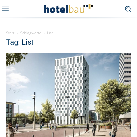
Start
Schlagworte
List
Tag: List