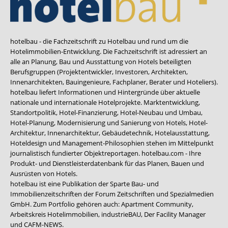
hotelbau - die Fachzeitschrift zu Hotelbau und rund um die
Hotelimmobilien-Entwicklung. Die Fachzeitschrift ist adressiert an
alle an Planung, Bau und Ausstattung von Hotels beteiligten
Berufsgruppen (Projektentwickler, Investoren, Architekten,
Innenarchitekten, Bauingenieure, Fachplaner, Berater und Hoteliers).
hotelbau liefert Informationen und Hintergründe über aktuelle
nationale und internationale Hotelprojekte. Marktentwicklung,
Standortpolitik, Hotel-Finanzierung, Hotel-Neubau und Umbau,
Hotel-Planung, Modernisierung und Sanierung von Hotels, Hotel-
Architektur, Innenarchitektur, Gebäudetechnik, Hotelausstattung,
Hoteldesign und Management-Philosophien stehen im Mittelpunkt
journalistisch fundierter Objektreportagen. hotelbau.com - Ihre
Produkt- und Dienstleisterdatenbank für das Planen, Bauen und
Ausrüsten von Hotels.
hotelbau ist eine Publikation der Sparte Bau- und
Immobilienzeitschriften der Forum Zeitschriften und Spezialmedien
GmbH. Zum Portfolio gehören auch:
Apartment Community
,
Arbeitskreis Hotelimmobilien
,
industrieBAU
,
Der Facility Manager
und
CAFM-NEWS
.