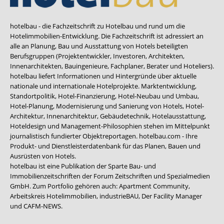
hotelbau - die Fachzeitschrift zu Hotelbau und rund um die
Hotelimmobilien-Entwicklung. Die Fachzeitschrift ist adressiert an
alle an Planung, Bau und Ausstattung von Hotels beteiligten
Berufsgruppen (Projektentwickler, Investoren, Architekten,
Innenarchitekten, Bauingenieure, Fachplaner, Berater und Hoteliers).
hotelbau liefert Informationen und Hintergründe über aktuelle
nationale und internationale Hotelprojekte. Marktentwicklung,
Standortpolitik, Hotel-Finanzierung, Hotel-Neubau und Umbau,
Hotel-Planung, Modernisierung und Sanierung von Hotels, Hotel-
Architektur, Innenarchitektur, Gebäudetechnik, Hotelausstattung,
Hoteldesign und Management-Philosophien stehen im Mittelpunkt
journalistisch fundierter Objektreportagen. hotelbau.com - Ihre
Produkt- und Dienstleisterdatenbank für das Planen, Bauen und
Ausrüsten von Hotels.
hotelbau ist eine Publikation der Sparte Bau- und
Immobilienzeitschriften der Forum Zeitschriften und Spezialmedien
GmbH. Zum Portfolio gehören auch:
Apartment Community
,
Arbeitskreis Hotelimmobilien
,
industrieBAU
,
Der Facility Manager
und
CAFM-NEWS
.