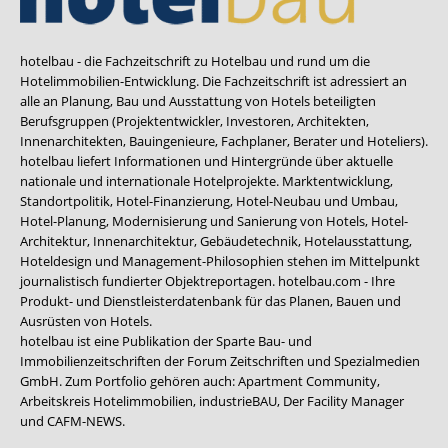
hotelbau - die Fachzeitschrift zu Hotelbau und rund um die
Hotelimmobilien-Entwicklung. Die Fachzeitschrift ist adressiert an
alle an Planung, Bau und Ausstattung von Hotels beteiligten
Berufsgruppen (Projektentwickler, Investoren, Architekten,
Innenarchitekten, Bauingenieure, Fachplaner, Berater und Hoteliers).
hotelbau liefert Informationen und Hintergründe über aktuelle
nationale und internationale Hotelprojekte. Marktentwicklung,
Standortpolitik, Hotel-Finanzierung, Hotel-Neubau und Umbau,
Hotel-Planung, Modernisierung und Sanierung von Hotels, Hotel-
Architektur, Innenarchitektur, Gebäudetechnik, Hotelausstattung,
Hoteldesign und Management-Philosophien stehen im Mittelpunkt
journalistisch fundierter Objektreportagen. hotelbau.com - Ihre
Produkt- und Dienstleisterdatenbank für das Planen, Bauen und
Ausrüsten von Hotels.
hotelbau ist eine Publikation der Sparte Bau- und
Immobilienzeitschriften der Forum Zeitschriften und Spezialmedien
GmbH. Zum Portfolio gehören auch:
Apartment Community
,
Arbeitskreis Hotelimmobilien
,
industrieBAU
,
Der Facility Manager
und
CAFM-NEWS
.