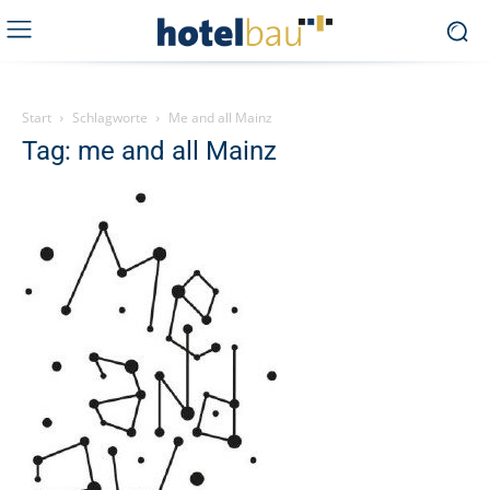
Start
Schlagworte
Me and all Mainz
Tag: me and all Mainz