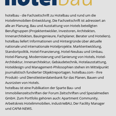
hotelbau - die Fachzeitschrift zu Hotelbau und rund um die
Hotelimmobilien-Entwicklung. Die Fachzeitschrift ist adressiert an
alle an Planung, Bau und Ausstattung von Hotels beteiligten
Berufsgruppen (Projektentwickler, Investoren, Architekten,
Innenarchitekten, Bauingenieure, Fachplaner, Berater und Hoteliers).
hotelbau liefert Informationen und Hintergründe über aktuelle
nationale und internationale Hotelprojekte. Marktentwicklung,
Standortpolitik, Hotel-Finanzierung, Hotel-Neubau und Umbau,
Hotel-Planung, Modernisierung und Sanierung von Hotels, Hotel-
Architektur, Innenarchitektur, Gebäudetechnik, Hotelausstattung,
Hoteldesign und Management-Philosophien stehen im Mittelpunkt
journalistisch fundierter Objektreportagen. hotelbau.com - Ihre
Produkt- und Dienstleisterdatenbank für das Planen, Bauen und
Ausrüsten von Hotels.
hotelbau ist eine Publikation der Sparte Bau- und
Immobilienzeitschriften der Forum Zeitschriften und Spezialmedien
GmbH. Zum Portfolio gehören auch:
Apartment Community
,
Arbeitskreis Hotelimmobilien
,
industrieBAU
,
Der Facility Manager
und
CAFM-NEWS
.