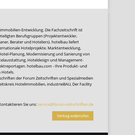
immobilien-Entwicklung. Die Fachzeitschrift ist
teiligten Berufsgruppen (Projektentwickler,
ner, Berater und Hoteliers). hotelbau liefert
ernationale Hotelprojekte. Marktentwicklung,
 Hotel-Planung, Modernisierung und Sanierung von
Hotelausstattung, Hoteldesign und Management-
jektreportagen. hotelbau.com - Ihre Produkt- und
 Hotels.
tschriften der Forum Zeitschriften und Spezialmedien
eitskreis Hotelimmobilien
,
industrieBAU
,
Der Facility
Kontaktieren Sie uns:
service@forum-zeitschriften.de
Vertrag widerrufen