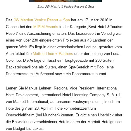
Bild: JW Marriott Venice Resort & Spa
Das
JW Marriott Venice Resort & Spa
hat am 17. März 2016 in
Cannes bei den
MIPIM Awards
in der Kategorie
„Best Hotel &Tourism
Resort“ eine Auszeichnung erhalten. Das Luxusresort in Venedig war
eines von über 230 eingereichten Projekten aus 43 Ländern der
ganzen Welt. Es liegt in einer venezianischen Lagune, gestaltet vom
Architekturbüro
Matteo Thun + Partners
unter der Leitung von Luca
Colombo. Die Anlage umfasst ein Hauptgebäude mit 230 Suiten,
Backsteinpavillons als Suiten, einen Spa-Bereich mit Pool, eine
Dachterrasse mit Außenpool sowie ein Panoramarestaurant.
Lernen Sie Markus Lehnert, Regional Vice President, International
Hotel Development, International Hotel Licensing Company S. à. r. l
von Marriott International, auf unserem Fachsymposium „Trends im
Hoteldesign“ am 28. April im Hotelkompetenzzentrum
Oberschleißheim (bei München) kennen. Er gibt einen Überblick über
die Entwicklung verschiedener Hotelmarken der Marriott-Hotelgruppe
von Budget bis Luxus.