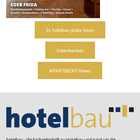
2x hotelbau gratis lesen
Datenbanken
APARTMENT-News
hotelbau - die Fachzeitschrift zu Hotelbau und rund um die