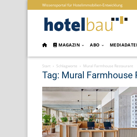
Wissensportal für Hotelimmobilien-Entwicklung
MAGAZIN
ABO
MEDIADATE
Start
Schlagworte
Mural Farmhouse Restaurant
Tag: Mural Farmhouse 