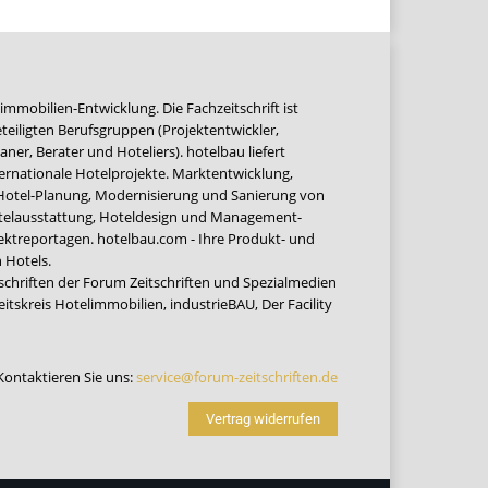
immobilien-Entwicklung. Die Fachzeitschrift ist
teiligten Berufsgruppen (Projektentwickler,
ner, Berater und Hoteliers). hotelbau liefert
ernationale Hotelprojekte. Marktentwicklung,
 Hotel-Planung, Modernisierung und Sanierung von
Hotelausstattung, Hoteldesign und Management-
jektreportagen. hotelbau.com - Ihre Produkt- und
 Hotels.
tschriften der Forum Zeitschriften und Spezialmedien
eitskreis Hotelimmobilien
,
industrieBAU
,
Der Facility
Kontaktieren Sie uns:
service@forum-zeitschriften.de
Vertrag widerrufen