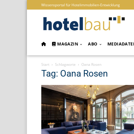
Wissensportal für Hotelimmobilien-Entwicklung
MAGAZIN
ABO
MEDIADATE
Start
Schlagworte
Oana Rosen
Tag: Oana Rosen