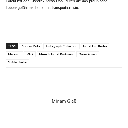
Fotokunst des Ungarn Andras Dobi, durch die das preußische
Lebensgefühl ins Hotel Luc transportiert wird.
TAGS
Andras Dobi
Autograph Collection
Hotel Luc Berlin
Marriott
MHP
Munich Hotel Partners
Oana Rosen
Sofitel Berlin
Miriam Glaß