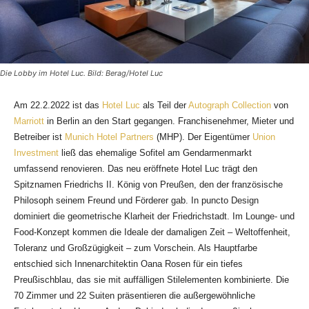
Die Lobby im Hotel Luc. Bild: Berag/Hotel Luc
Am 22.2.2022 ist das
Hotel Luc
als Teil der
Autograph Collection
von
Marriott
in Berlin an den Start gegangen. Franchisenehmer, Mieter und
Betreiber ist
Munich Hotel Partners
(MHP). Der Eigentümer
Union
Investment
ließ das ehemalige Sofitel am Gendarmenmarkt
umfassend renovieren. Das neu eröffnete Hotel Luc trägt den
Spitznamen Friedrichs II. König von Preußen, den der französische
Philosoph seinem Freund und Förderer gab. In puncto Design
dominiert die geometrische Klarheit der Friedrichstadt. Im Lounge- und
Food-Konzept kommen die Ideale der damaligen Zeit – Weltoffenheit,
Toleranz und Großzügigkeit – zum Vorschein. Als Hauptfarbe
entschied sich Innenarchitektin Oana Rosen für ein tiefes
Preußischblau, das sie mit auffälligen Stilelementen kombinierte. Die
70 Zimmer und 22 Suiten präsentieren die außergewöhnliche