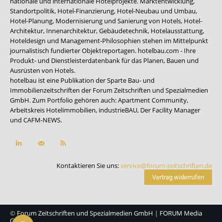
nationale und internationale Hotelprojekte. Marktentwicklung,
Standortpolitik, Hotel-Finanzierung, Hotel-Neubau und Umbau,
Hotel-Planung, Modernisierung und Sanierung von Hotels, Hotel-
Architektur, Innenarchitektur, Gebäudetechnik, Hotelausstattung,
Hoteldesign und Management-Philosophien stehen im Mittelpunkt
journalistisch fundierter Objektreportagen. hotelbau.com - Ihre
Produkt- und Dienstleisterdatenbank für das Planen, Bauen und
Ausrüsten von Hotels.
hotelbau ist eine Publikation der Sparte Bau- und
Immobilienzeitschriften der Forum Zeitschriften und Spezialmedien
GmbH. Zum Portfolio gehören auch:
Apartment Community
,
Arbeitskreis Hotelimmobilien
,
industrieBAU
,
Der Facility Manager
und
CAFM-NEWS
.
Kontaktieren Sie uns:
service@forum-zeitschriften.de
Vertrag widerrufen
©
Forum Zeitschriften und Spezialmedien GmbH
|
FORUM Media
Group