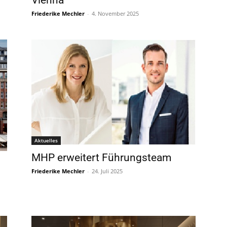
Vienna
Friederike Mechler
-
4. November 2025
Aktuelles
MHP erweitert Führungsteam
Friederike Mechler
-
24. Juli 2025