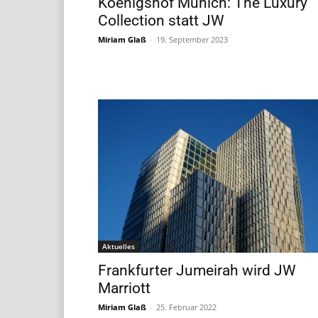
Koenigshof Munich: The Luxury
Collection statt JW
Miriam Glaß
-
19. September 2023
Aktuelles
Frankfurter Jumeirah wird JW
Marriott
Miriam Glaß
-
25. Februar 2022