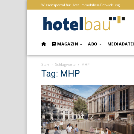
Wissensportal für Hotelimmobilien-Entwicklung
MAGAZIN
ABO
MEDIADATE
Start
Schlagworte
MHP
Tag: MHP