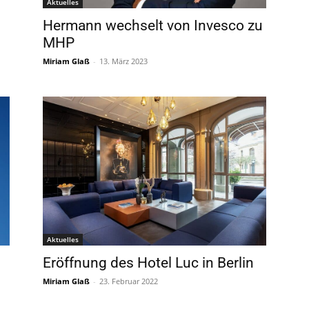
Aktuelles
Hermann wechselt von Invesco zu
MHP
Miriam Glaß
-
13. März 2023
Aktuelles
Eröffnung des Hotel Luc in Berlin
Miriam Glaß
-
23. Februar 2022