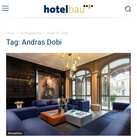
Start
Schlagworte
Andras Dobi
Tag: Andras Dobi
Aktuelles