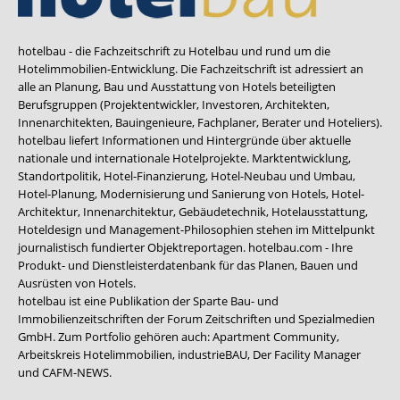
hotelbau - die Fachzeitschrift zu Hotelbau und rund um die
Hotelimmobilien-Entwicklung. Die Fachzeitschrift ist adressiert an
alle an Planung, Bau und Ausstattung von Hotels beteiligten
Berufsgruppen (Projektentwickler, Investoren, Architekten,
Innenarchitekten, Bauingenieure, Fachplaner, Berater und Hoteliers).
hotelbau liefert Informationen und Hintergründe über aktuelle
nationale und internationale Hotelprojekte. Marktentwicklung,
Standortpolitik, Hotel-Finanzierung, Hotel-Neubau und Umbau,
Hotel-Planung, Modernisierung und Sanierung von Hotels, Hotel-
Architektur, Innenarchitektur, Gebäudetechnik, Hotelausstattung,
Hoteldesign und Management-Philosophien stehen im Mittelpunkt
journalistisch fundierter Objektreportagen. hotelbau.com - Ihre
Produkt- und Dienstleisterdatenbank für das Planen, Bauen und
Ausrüsten von Hotels.
hotelbau ist eine Publikation der Sparte Bau- und
Immobilienzeitschriften der Forum Zeitschriften und Spezialmedien
GmbH. Zum Portfolio gehören auch:
Apartment Community
,
Arbeitskreis Hotelimmobilien
,
industrieBAU
,
Der Facility Manager
und
CAFM-NEWS
.