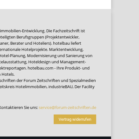
immobilien-Entwicklung. Die Fachzeitschrift ist
teiligten Berufsgruppen (Projektentwickler,
ner, Berater und Hoteliers). hotelbau liefert
ernationale Hotelprojekte. Marktentwicklung,
 Hotel-Planung, Modernisierung und Sanierung von
Hotelausstattung, Hoteldesign und Management-
jektreportagen. hotelbau.com - Ihre Produkt- und
 Hotels.
tschriften der Forum Zeitschriften und Spezialmedien
eitskreis Hotelimmobilien
,
industrieBAU
,
Der Facility
Kontaktieren Sie uns:
service@forum-zeitschriften.de
Vertrag widerrufen