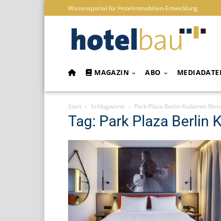
Wissensportal für Hotelimmobilien-Entwicklung
MAGAZIN
ABO
MEDIADATE
Start
Schlagworte
Park Plaza Berlin Kudamm Ren
Tag: Park Plaza Berli