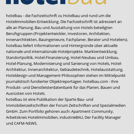
hotelbau - die Fachzeitschrift zu Hotelbau und rund um die
Hotelimmobilien-Entwicklung. Die Fachzeitschrift ist adressiert an
alle an Planung, Bau und Ausstattung von Hotels beteiligten
Berufsgruppen (Projektentwickler, Investoren, Architekten,
Innenarchitekten, Bauingenieure, Fachplaner, Berater und Hoteliers).
hotelbau liefert Informationen und Hintergründe über aktuelle
nationale und internationale Hotelprojekte. Marktentwicklung,
Standortpolitik, Hotel-Finanzierung, Hotel-Neubau und Umbau,
Hotel-Planung, Modernisierung und Sanierung von Hotels, Hotel-
Architektur, Innenarchitektur, Gebäudetechnik, Hotelausstattung,
Hoteldesign und Management-Philosophien stehen im Mittelpunkt
journalistisch fundierter Objektreportagen. hotelbau.com - Ihre
Produkt- und Dienstleisterdatenbank für das Planen, Bauen und
Ausrüsten von Hotels.
hotelbau ist eine Publikation der Sparte Bau- und
Immobilienzeitschriften der Forum Zeitschriften und Spezialmedien
GmbH. Zum Portfolio gehören auch:
Apartment Community
,
Arbeitskreis Hotelimmobilien
,
industrieBAU
,
Der Facility Manager
und
CAFM-NEWS
.