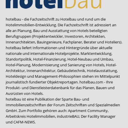
hotelbau - die Fachzeitschrift zu Hotelbau und rund um die
Hotelimmobilien-Entwicklung. Die Fachzeitschrift ist adressiert an
alle an Planung, Bau und Ausstattung von Hotels beteiligten
Berufsgruppen (Projektentwickler, Investoren, Architekten,
Innenarchitekten, Bauingenieure, Fachplaner, Berater und Hoteliers).
hotelbau liefert Informationen und Hintergründe über aktuelle
nationale und internationale Hotelprojekte. Marktentwicklung,
Standortpolitik, Hotel-Finanzierung, Hotel-Neubau und Umbau,
Hotel-Planung, Modernisierung und Sanierung von Hotels, Hotel-
Architektur, Innenarchitektur, Gebäudetechnik, Hotelausstattung,
Hoteldesign und Management-Philosophien stehen im Mittelpunkt
journalistisch fundierter Objektreportagen. hotelbau.com - Ihre
Produkt- und Dienstleisterdatenbank für das Planen, Bauen und
Ausrüsten von Hotels.
hotelbau ist eine Publikation der Sparte Bau- und
Immobilienzeitschriften der Forum Zeitschriften und Spezialmedien
GmbH. Zum Portfolio gehören auch:
Apartment Community
,
Arbeitskreis Hotelimmobilien
,
industrieBAU
,
Der Facility Manager
und
CAFM-NEWS
.