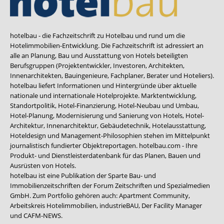
hotelbau - die Fachzeitschrift zu Hotelbau und rund um die
Hotelimmobilien-Entwicklung. Die Fachzeitschrift ist adressiert an
alle an Planung, Bau und Ausstattung von Hotels beteiligten
Berufsgruppen (Projektentwickler, Investoren, Architekten,
Innenarchitekten, Bauingenieure, Fachplaner, Berater und Hoteliers).
hotelbau liefert Informationen und Hintergründe über aktuelle
nationale und internationale Hotelprojekte. Marktentwicklung,
Standortpolitik, Hotel-Finanzierung, Hotel-Neubau und Umbau,
Hotel-Planung, Modernisierung und Sanierung von Hotels, Hotel-
Architektur, Innenarchitektur, Gebäudetechnik, Hotelausstattung,
Hoteldesign und Management-Philosophien stehen im Mittelpunkt
journalistisch fundierter Objektreportagen. hotelbau.com - Ihre
Produkt- und Dienstleisterdatenbank für das Planen, Bauen und
Ausrüsten von Hotels.
hotelbau ist eine Publikation der Sparte Bau- und
Immobilienzeitschriften der Forum Zeitschriften und Spezialmedien
GmbH. Zum Portfolio gehören auch:
Apartment Community
,
Arbeitskreis Hotelimmobilien
,
industrieBAU
,
Der Facility Manager
und
CAFM-NEWS
.