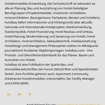
Hotelimmobilien-Entwicklung. Die Fachzeitschrift ist adressiert an
alle an Planung, Bau und Ausstattung von Hotels beteiligten
Berufsgruppen (Projektentwickler, Investoren, Architekten,
Innenarchitekten, Bauingenieure, Fachplaner, Berater und Hoteliers).
hotelbau liefert Informationen und Hintergründe über aktuelle
nationale und internationale Hotelprojekte. Marktentwicklung,
Standortpolitik, Hotel-Finanzierung, Hotel-Neubau und Umbau,
Hotel-Planung, Modernisierung und Sanierung von Hotels, Hotel-
Architektur, Innenarchitektur, Gebäudetechnik, Hotelausstattung,
Hoteldesign und Management-Philosophien stehen im Mittelpunkt
journalistisch fundierter Objektreportagen. hotelbau.com - Ihre
Produkt- und Dienstleisterdatenbank für das Planen, Bauen und
Ausrüsten von Hotels.
hotelbau ist eine Publikation der Sparte Bau- und
Immobilienzeitschriften der Forum Zeitschriften und Spezialmedien
GmbH. Zum Portfolio gehören auch:
Apartment Community
,
Arbeitskreis Hotelimmobilien
,
industrieBAU
,
Der Facility Manager
und
CAFM-NEWS
.
Kontaktieren Sie uns:
service@forum-zeitschriften.de