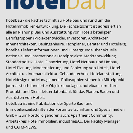
hotelbau - die Fachzeitschrift zu Hotelbau und rund um die
Hotelimmobilien-Entwicklung. Die Fachzeitschrift ist adressiert an
alle an Planung, Bau und Ausstattung von Hotels beteiligten
Berufsgruppen (Projektentwickler, Investoren, Architekten,
Innenarchitekten, Bauingenieure, Fachplaner, Berater und Hoteliers).
hotelbau liefert Informationen und Hintergründe über aktuelle
nationale und internationale Hotelprojekte. Marktentwicklung,
Standortpolitik, Hotel-Finanzierung, Hotel-Neubau und Umbau,
Hotel-Planung, Modernisierung und Sanierung von Hotels, Hotel-
Architektur, Innenarchitektur, Gebäudetechnik, Hotelausstattung,
Hoteldesign und Management-Philosophien stehen im Mittelpunkt
journalistisch fundierter Objektreportagen. hotelbau.com - Ihre
Produkt- und Dienstleisterdatenbank für das Planen, Bauen und
Ausrüsten von Hotels.
hotelbau ist eine Publikation der Sparte Bau- und
Immobilienzeitschriften der Forum Zeitschriften und Spezialmedien
GmbH. Zum Portfolio gehören auch:
Apartment Community
,
Arbeitskreis Hotelimmobilien
,
industrieBAU
,
Der Facility Manager
und
CAFM-NEWS
.