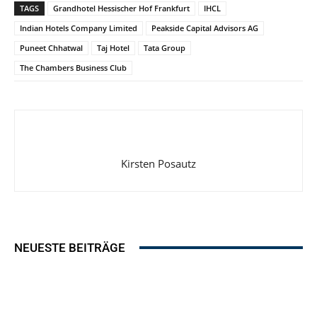
TAGS
Grandhotel Hessischer Hof Frankfurt
IHCL
Indian Hotels Company Limited
Peakside Capital Advisors AG
Puneet Chhatwal
Taj Hotel
Tata Group
The Chambers Business Club
Kirsten Posautz
NEUESTE BEITRÄGE