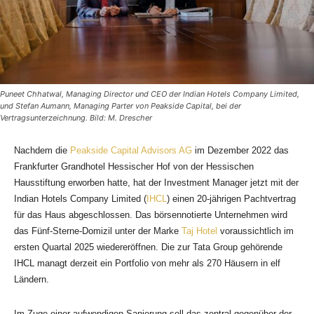
Puneet Chhatwal, Managing Director und CEO der Indian Hotels Company Limited,
und Stefan Aumann, Managing Parter von Peakside Capital, bei der
Vertragsunterzeichnung. Bild: M. Drescher
Nachdem die
Peakside Capital Advisors AG
im Dezember 2022 das
Frankfurter Grandhotel Hessischer Hof von der Hessischen
Hausstiftung erworben hatte, hat der Investment Manager jetzt mit der
Indian Hotels Company Limited (
IHCL
) einen 20-jährigen Pachtvertrag
für das Haus abgeschlossen. Das börsennotierte Unternehmen wird
das Fünf-Sterne-Domizil unter der Marke
Taj Hotel
voraussichtlich im
ersten Quartal 2025 wiedereröffnen. Die zur Tata Group gehörende
IHCL managt derzeit ein Portfolio von mehr als 270 Häusern in elf
Ländern.
Im Zuge einer aufwendigen Sanierung soll das zentral gegenüber der