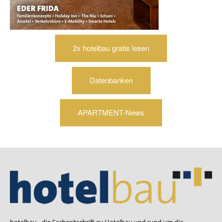
2x hotelbau gratis lesen
Datenbanken
APARTMENT-News
hotelbau - die Fachzeitschrift zu Hotelbau und rund um die