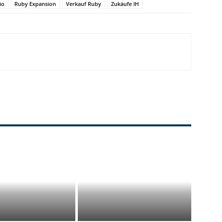
io
Ruby Expansion
Verkauf Ruby
Zukäufe IH