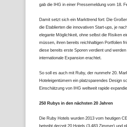
gab die IHG in einer Pressemeldung vom 18. F
Damit setzt sich ein Markttrend fort: Die Große
die Etablierten die innovativen Start-ups, je na
elegante Möglichkeit, ohne selbst die Risiken 
müssen, ihren bereits reichhaltigen Portfolien 
diese bereits erste Sporen verdient und werden
internationale Expansion erachtet.
So soll es auch mit Ruby, der nunmehr 20. Mar
Hoteleigentümern ein platzsparendes Design sow
Einschätzung von IHG weltweit rapide expandiere
250 Rubys in den nächsten 20 Jahren
Die Ruby Hotels wurden 2013 vom heutigen CEO
betreibt derzeit 20 Hotels (3.483 Zimmer) und 