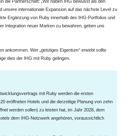
in die Partnerschaft: „Wir haben IHG bewusst als den
d unsere internationale Expansion auf das nächste Level zu
fekte Ergänzung von Ruby innerhalb des IHG-Portfolios und
i der Integration neuer Marken zu bewahren, geben uns
en ankommen. Wer „geistiges Eigentum“ erwirbt sollte
öge dies der IHG mit Ruby gelingen.
wicklungsvertrags mit Ruby werden die ersten
 20 eröffneten Hotels und die derzeitige Planung von zehn
ffnet werden sollen) zu leisten hat, im Jahr 2028, dem
 Hotels dem IHG-Netzwerk angehören, voraussichtlich