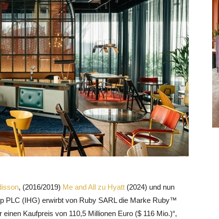
disson
, (2016/2019)
Me and All zu Hyatt
(2024) und nun
roup PLC (IHG) erwirbt von Ruby SARL die Marke Ruby™
einen Kaufpreis von 110,5 Millionen Euro ($ 116 Mio.)“,