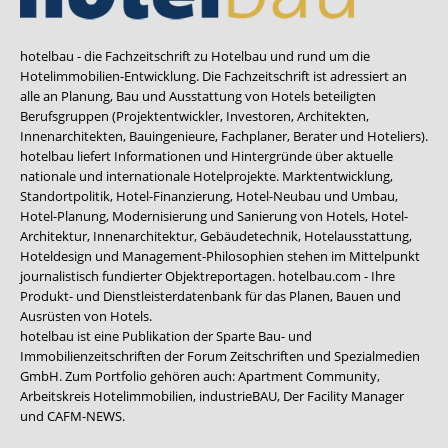
hotelbau - die Fachzeitschrift zu Hotelbau und rund um die
Hotelimmobilien-Entwicklung. Die Fachzeitschrift ist adressiert an
alle an Planung, Bau und Ausstattung von Hotels beteiligten
Berufsgruppen (Projektentwickler, Investoren, Architekten,
Innenarchitekten, Bauingenieure, Fachplaner, Berater und Hoteliers).
hotelbau liefert Informationen und Hintergründe über aktuelle
nationale und internationale Hotelprojekte. Marktentwicklung,
Standortpolitik, Hotel-Finanzierung, Hotel-Neubau und Umbau,
Hotel-Planung, Modernisierung und Sanierung von Hotels, Hotel-
Architektur, Innenarchitektur, Gebäudetechnik, Hotelausstattung,
Hoteldesign und Management-Philosophien stehen im Mittelpunkt
journalistisch fundierter Objektreportagen. hotelbau.com - Ihre
Produkt- und Dienstleisterdatenbank für das Planen, Bauen und
Ausrüsten von Hotels.
hotelbau ist eine Publikation der Sparte Bau- und
Immobilienzeitschriften der Forum Zeitschriften und Spezialmedien
GmbH. Zum Portfolio gehören auch:
Apartment Community
,
Arbeitskreis Hotelimmobilien
,
industrieBAU
,
Der Facility Manager
und
CAFM-NEWS
.