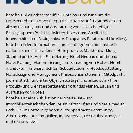
hotelbau - die Fachzeitschrift zu Hotelbau und rund um die
Hotelimmobilien-Entwicklung. Die Fachzeitschrift ist adressiert an
alle an Planung, Bau und Ausstattung von Hotels beteiligten
Berufsgruppen (Projektentwickler, Investoren, Architekten,
Innenarchitekten, Bauingenieure, Fachplaner, Berater und Hoteliers).
hotelbau liefert Informationen und Hintergründe über aktuelle
nationale und internationale Hotelprojekte. Marktentwicklung,
Standortpolitik, Hotel-Finanzierung, Hotel-Neubau und Umbau,
Hotel-Planung, Modernisierung und Sanierung von Hotels, Hotel-
Architektur, Innenarchitektur, Gebäudetechnik, Hotelausstattung,
Hoteldesign und Management-Philosophien stehen im Mittelpunkt
journalistisch fundierter Objektreportagen. hotelbau.com - Ihre
Produkt- und Dienstleisterdatenbank für das Planen, Bauen und
Ausrüsten von Hotels.
hotelbau ist eine Publikation der Sparte Bau- und
Immobilienzeitschriften der Forum Zeitschriften und Spezialmedien
GmbH. Zum Portfolio gehören auch:
Apartment Community
,
Arbeitskreis Hotelimmobilien
,
industrieBAU
,
Der Facility Manager
und
CAFM-NEWS
.