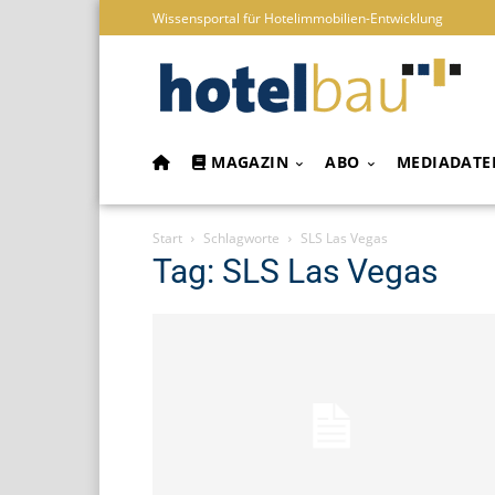
Wissensportal für Hotelimmobilien-Entwicklung
MAGAZIN
ABO
MEDIADATE
Start
Schlagworte
SLS Las Vegas
Tag: SLS Las Vegas