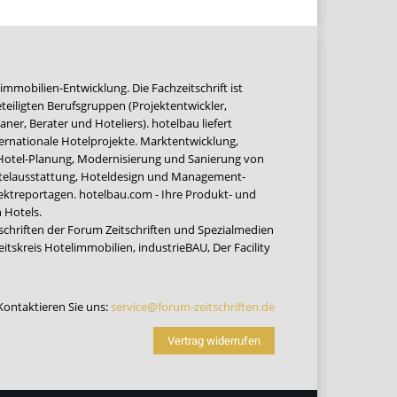
immobilien-Entwicklung. Die Fachzeitschrift ist
teiligten Berufsgruppen (Projektentwickler,
ner, Berater und Hoteliers). hotelbau liefert
ernationale Hotelprojekte. Marktentwicklung,
 Hotel-Planung, Modernisierung und Sanierung von
Hotelausstattung, Hoteldesign und Management-
jektreportagen. hotelbau.com - Ihre Produkt- und
 Hotels.
tschriften der Forum Zeitschriften und Spezialmedien
eitskreis Hotelimmobilien
,
industrieBAU
,
Der Facility
Kontaktieren Sie uns:
service@forum-zeitschriften.de
Vertrag widerrufen