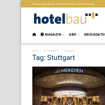
Wissensportal für Hotelimmobilien-Entwicklung
MAGAZIN
ABO
MEDIADATE
Start
Schlagworte
Stuttgart
Tag: Stuttgart