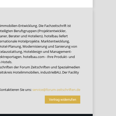
immobilien-Entwicklung. Die Fachzeitschrift ist
teiligten Berufsgruppen (Projektentwickler,
ner, Berater und Hoteliers). hotelbau liefert
ernationale Hotelprojekte. Marktentwicklung,
 Hotel-Planung, Modernisierung und Sanierung von
Hotelausstattung, Hoteldesign und Management-
jektreportagen. hotelbau.com - Ihre Produkt- und
 Hotels.
tschriften der Forum Zeitschriften und Spezialmedien
eitskreis Hotelimmobilien
,
industrieBAU
,
Der Facility
Kontaktieren Sie uns:
service@forum-zeitschriften.de
Vertrag widerrufen