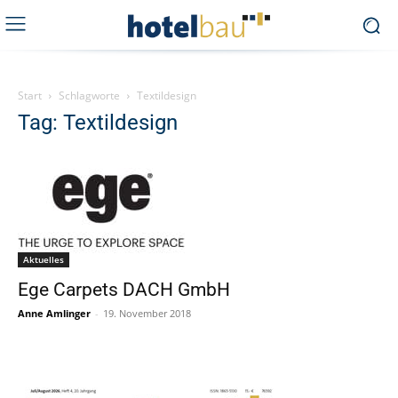
Start
Schlagworte
Textildesign
Tag: Textildesign
Aktuelles
Ege Carpets DACH GmbH
Anne Amlinger
-
19. November 2018