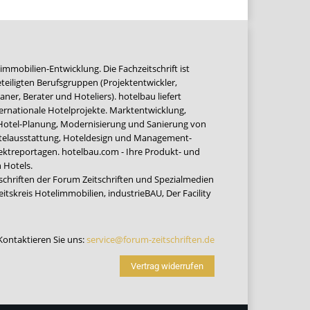
immobilien-Entwicklung. Die Fachzeitschrift ist
teiligten Berufsgruppen (Projektentwickler,
ner, Berater und Hoteliers). hotelbau liefert
ernationale Hotelprojekte. Marktentwicklung,
 Hotel-Planung, Modernisierung und Sanierung von
Hotelausstattung, Hoteldesign und Management-
jektreportagen. hotelbau.com - Ihre Produkt- und
 Hotels.
tschriften der Forum Zeitschriften und Spezialmedien
eitskreis Hotelimmobilien
,
industrieBAU
,
Der Facility
Kontaktieren Sie uns:
service@forum-zeitschriften.de
Vertrag widerrufen