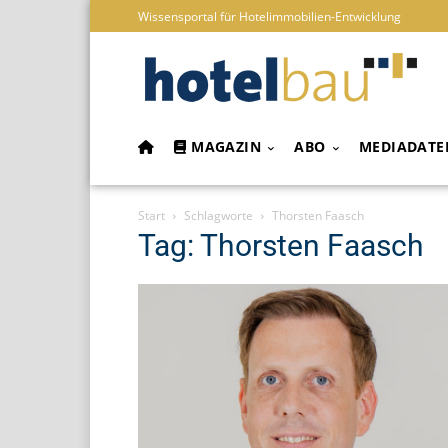
Wissensportal für Hotelimmobilien-Entwicklung
MAGAZIN
ABO
MEDIADATE
Start
Schlagworte
Thorsten Faasch
Tag: Thorsten Faasch