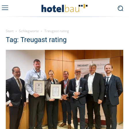
Start
Schlagworte
Treugast rating
Tag: Treugast rating