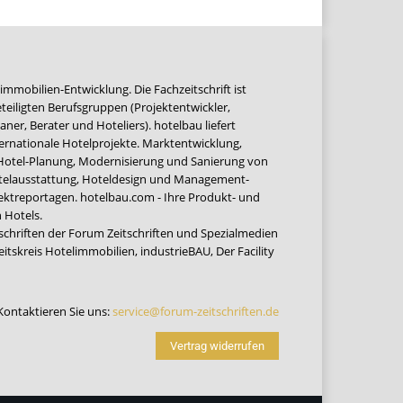
immobilien-Entwicklung. Die Fachzeitschrift ist
teiligten Berufsgruppen (Projektentwickler,
ner, Berater und Hoteliers). hotelbau liefert
ernationale Hotelprojekte. Marktentwicklung,
 Hotel-Planung, Modernisierung und Sanierung von
Hotelausstattung, Hoteldesign und Management-
jektreportagen. hotelbau.com - Ihre Produkt- und
 Hotels.
tschriften der Forum Zeitschriften und Spezialmedien
eitskreis Hotelimmobilien
,
industrieBAU
,
Der Facility
Kontaktieren Sie uns:
service@forum-zeitschriften.de
Vertrag widerrufen