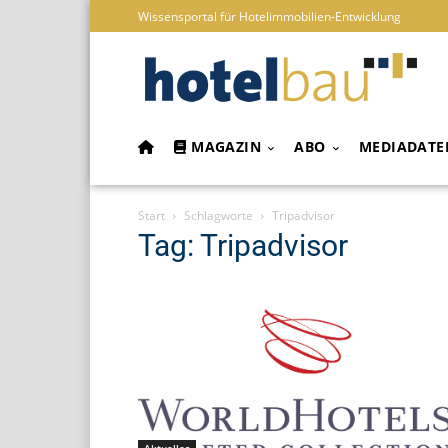
Wissensportal für Hotelimmobilien-Entwicklung
MAGAZIN
ABO
MEDIADATE
Start
Schlagworte
Tripadvisor
Tag: Tripadvisor
Aktuelles