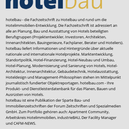
hotelbau - die Fachzeitschrift zu Hotelbau und rund um die
Hotelimmobilien-Entwicklung. Die Fachzeitschrift ist adressiert an
alle an Planung, Bau und Ausstattung von Hotels beteiligten
Berufsgruppen (Projektentwickler, Investoren, Architekten,
Innenarchitekten, Bauingenieure, Fachplaner, Berater und Hoteliers).
hotelbau liefert Informationen und Hintergründe über aktuelle
nationale und internationale Hotelprojekte. Marktentwicklung,
Standortpolitik, Hotel-Finanzierung, Hotel-Neubau und Umbau,
Hotel-Planung, Modernisierung und Sanierung von Hotels, Hotel-
Architektur, Innenarchitektur, Gebäudetechnik, Hotelausstattung,
Hoteldesign und Management-Philosophien stehen im Mittelpunkt
journalistisch fundierter Objektreportagen. hotelbau.com - Ihre
Produkt- und Dienstleisterdatenbank für das Planen, Bauen und
Ausrüsten von Hotels.
hotelbau ist eine Publikation der Sparte Bau- und
Immobilienzeitschriften der Forum Zeitschriften und Spezialmedien
GmbH. Zum Portfolio gehören auch:
Apartment Community
,
Arbeitskreis Hotelimmobilien
,
industrieBAU
,
Der Facility Manager
und
CAFM-NEWS
.