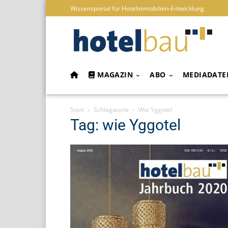
Wissensportal für Hotelimmobilien-Entwicklung
MAGAZIN
ABO
MEDIADATE
Start
Schlagworte
Wie Yggotel
Tag: wie Yggotel