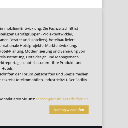
immobilien-Entwicklung. Die Fachzeitschrift ist
teiligten Berufsgruppen (Projektentwickler,
ner, Berater und Hoteliers). hotelbau liefert
ernationale Hotelprojekte. Marktentwicklung,
 Hotel-Planung, Modernisierung und Sanierung von
Hotelausstattung, Hoteldesign und Management-
jektreportagen. hotelbau.com - Ihre Produkt- und
 Hotels.
tschriften der Forum Zeitschriften und Spezialmedien
eitskreis Hotelimmobilien
,
industrieBAU
,
Der Facility
Kontaktieren Sie uns:
service@forum-zeitschriften.de
Vertrag widerrufen