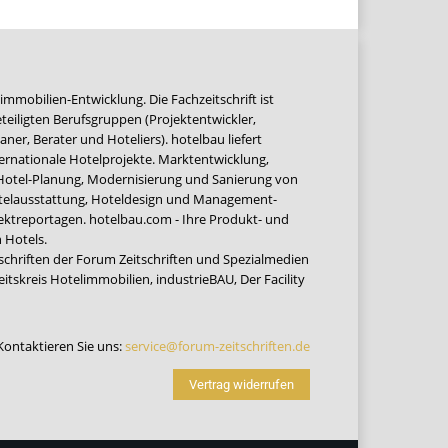
immobilien-Entwicklung. Die Fachzeitschrift ist
teiligten Berufsgruppen (Projektentwickler,
ner, Berater und Hoteliers). hotelbau liefert
ernationale Hotelprojekte. Marktentwicklung,
 Hotel-Planung, Modernisierung und Sanierung von
Hotelausstattung, Hoteldesign und Management-
jektreportagen. hotelbau.com - Ihre Produkt- und
 Hotels.
tschriften der Forum Zeitschriften und Spezialmedien
eitskreis Hotelimmobilien
,
industrieBAU
,
Der Facility
Kontaktieren Sie uns:
service@forum-zeitschriften.de
Vertrag widerrufen