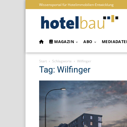
Wissensportal für Hotelimmobilien-Entwicklung
MAGAZIN
ABO
MEDIADATE
Start
Schlagworte
Wilfinger
Tag: Wilfinger