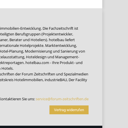
immobilien-Entwicklung. Die Fachzeitschrift ist
teiligten Berufsgruppen (Projektentwickler,
ner, Berater und Hoteliers). hotelbau liefert
ernationale Hotelprojekte. Marktentwicklung,
 Hotel-Planung, Modernisierung und Sanierung von
Hotelausstattung, Hoteldesign und Management-
jektreportagen. hotelbau.com - Ihre Produkt- und
 Hotels.
tschriften der Forum Zeitschriften und Spezialmedien
eitskreis Hotelimmobilien
,
industrieBAU
,
Der Facility
Kontaktieren Sie uns:
service@forum-zeitschriften.de
Vertrag widerrufen