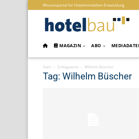
Wissensportal für Hotelimmobilien-Entwicklung
MAGAZIN
ABO
MEDIADATE
Start
Schlagworte
Wilhelm Büscher
Tag: Wilhelm Büscher