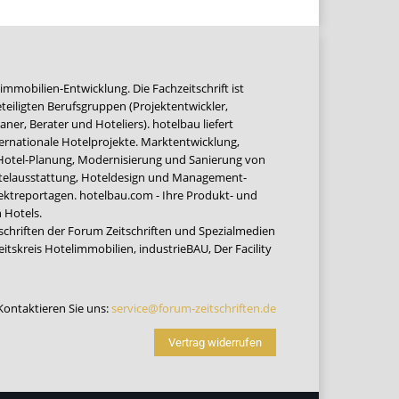
immobilien-Entwicklung. Die Fachzeitschrift ist
teiligten Berufsgruppen (Projektentwickler,
ner, Berater und Hoteliers). hotelbau liefert
ernationale Hotelprojekte. Marktentwicklung,
 Hotel-Planung, Modernisierung und Sanierung von
Hotelausstattung, Hoteldesign und Management-
jektreportagen. hotelbau.com - Ihre Produkt- und
 Hotels.
tschriften der Forum Zeitschriften und Spezialmedien
eitskreis Hotelimmobilien
,
industrieBAU
,
Der Facility
Kontaktieren Sie uns:
service@forum-zeitschriften.de
Vertrag widerrufen