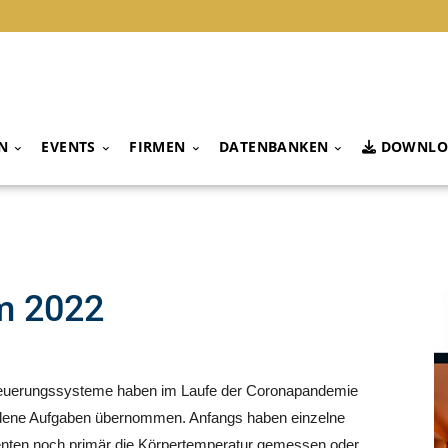
N
EVENTS
FIRMEN
DATENBANKEN
DOWNLO
m 2022
steuerungssysteme haben im Laufe der Coronapandemie
dene Aufgaben übernommen. Anfangs haben einzelne
ten noch primär die Körpertemperatur gemessen oder