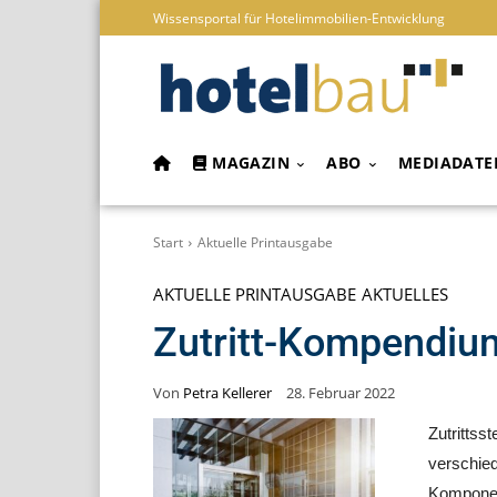
Wissensportal für Hotelimmobilien-Entwicklung
MAGAZIN
ABO
MEDIADATE
Start
Aktuelle Printausgabe
AKTUELLE PRINTAUSGABE
AKTUELLES
Zutritt-Kompendiu
Von
Petra Kellerer
28. Februar 2022
Zutritts
verschie
Komponen