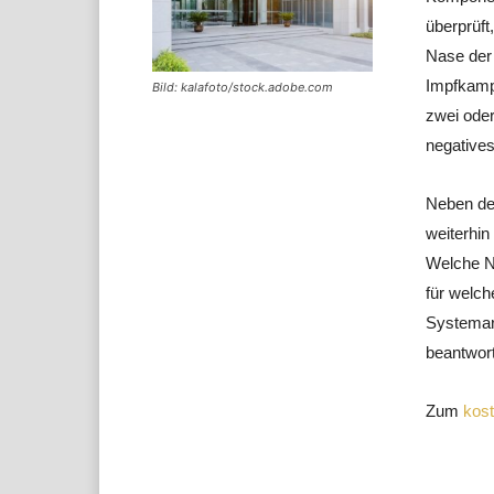
überprüf
Nase der 
Impfkamp
Bild: kalafoto/stock.adobe.com
zwei oder
negatives
Neben de
weiterhin
Welche N
für welc
Systemar
beantwort
Zum
kos