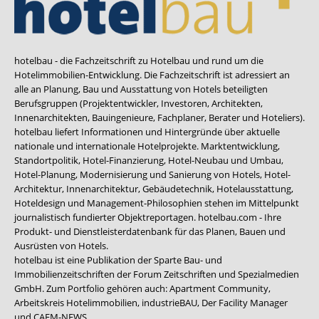
hotelbau - die Fachzeitschrift zu Hotelbau und rund um die
Hotelimmobilien-Entwicklung. Die Fachzeitschrift ist adressiert an
alle an Planung, Bau und Ausstattung von Hotels beteiligten
Berufsgruppen (Projektentwickler, Investoren, Architekten,
Innenarchitekten, Bauingenieure, Fachplaner, Berater und Hoteliers).
hotelbau liefert Informationen und Hintergründe über aktuelle
nationale und internationale Hotelprojekte. Marktentwicklung,
Standortpolitik, Hotel-Finanzierung, Hotel-Neubau und Umbau,
Hotel-Planung, Modernisierung und Sanierung von Hotels, Hotel-
Architektur, Innenarchitektur, Gebäudetechnik, Hotelausstattung,
Hoteldesign und Management-Philosophien stehen im Mittelpunkt
journalistisch fundierter Objektreportagen. hotelbau.com - Ihre
Produkt- und Dienstleisterdatenbank für das Planen, Bauen und
Ausrüsten von Hotels.
hotelbau ist eine Publikation der Sparte Bau- und
Immobilienzeitschriften der Forum Zeitschriften und Spezialmedien
GmbH. Zum Portfolio gehören auch:
Apartment Community
,
Arbeitskreis Hotelimmobilien
,
industrieBAU
,
Der Facility Manager
und
CAFM-NEWS
.