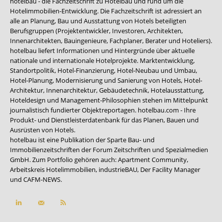
hotelbau - die Fachzeitschrift zu Hotelbau und rund um die
Hotelimmobilien-Entwicklung. Die Fachzeitschrift ist adressiert an
alle an Planung, Bau und Ausstattung von Hotels beteiligten
Berufsgruppen (Projektentwickler, Investoren, Architekten,
Innenarchitekten, Bauingenieure, Fachplaner, Berater und Hoteliers).
hotelbau liefert Informationen und Hintergründe über aktuelle
nationale und internationale Hotelprojekte. Marktentwicklung,
Standortpolitik, Hotel-Finanzierung, Hotel-Neubau und Umbau,
Hotel-Planung, Modernisierung und Sanierung von Hotels, Hotel-
Architektur, Innenarchitektur, Gebäudetechnik, Hotelausstattung,
Hoteldesign und Management-Philosophien stehen im Mittelpunkt
journalistisch fundierter Objektreportagen. hotelbau.com - Ihre
Produkt- und Dienstleisterdatenbank für das Planen, Bauen und
Ausrüsten von Hotels.
hotelbau ist eine Publikation der Sparte Bau- und
Immobilienzeitschriften der Forum Zeitschriften und Spezialmedien
GmbH. Zum Portfolio gehören auch:
Apartment Community
,
Arbeitskreis Hotelimmobilien
,
industrieBAU
,
Der Facility Manager
und
CAFM-NEWS
.