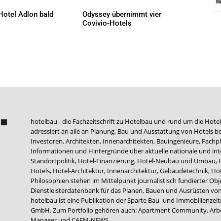
Hotel Adlon bald
Odyssey übernimmt vier
Covivio-Hotels
AKTUELLES
hotelbau - die Fachzeitschrift zu Hotelbau und rund um die Hotel
adressiert an alle an Planung, Bau und Ausstattung von Hotels be
Investoren, Architekten, Innenarchitekten, Bauingenieure, Fachpla
Informationen und Hintergründe über aktuelle nationale und int
Standortpolitik, Hotel-Finanzierung, Hotel-Neubau und Umbau,
Hotels, Hotel-Architektur, Innenarchitektur, Gebäudetechnik, 
Philosophien stehen im Mittelpunkt journalistisch fundierter Ob
Dienstleisterdatenbank für das Planen, Bauen und Ausrüsten von
hotelbau ist eine Publikation der Sparte Bau- und Immobilienzei
GmbH. Zum Portfolio gehören auch:
Apartment Community
,
Arb
Manager
und
CAFM-NEWS
.