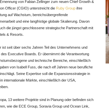
 Ernennung von Fabian Zellinger zum neuen Chief Growth &
ion Officer (CGIO) unterstreicht die
Ruby Group
ihre
tung auf Wachstum, bereichsübergreifende
narbeit und eine langfristige globale Skalierung. Davon
uch die jüngst geschlossene strategische Partnerschaft mit
els & Resorts.
er ist seit über sechs Jahren Teil des Unternehmens und
d des Executive Boards. Er übernimmt die Verantwortung
hstumsbezogene und technische Bereiche, einschließlich
gaben von Isabell Fuss, die nach elf Jahren neue berufliche
nschlägt. Seine Expertise soll die Expansionsstrategie in
in internationale Märkte, einschließlich der USA,
eiben.
ropa, 13 weitere Projekte sind in Planung oder befinden sich
toren, wie die ECE Group, Soravia Group und Ocean Link,