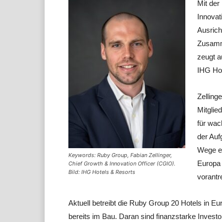
Mit der
Innovat
Ausrich
Zusamme
zeugt a
IHG Hot
Zelling
Mitglie
für wac
der Auf
Wege ei
Keywords: Ruby Group, Fabian Zellinger,
Europa 
Chief Growth & Innovation Officer (CGIO).
Bild: IHG Hotels & Resorts
vorantr
Aktuell betreibt die Ruby Group 20 Hotels in Eu
bereits im Bau. Daran sind finanzstarke Inves