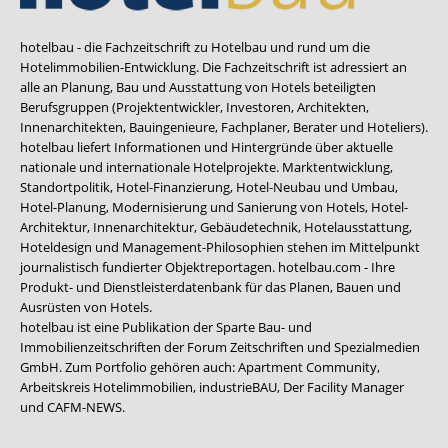
hotelbau - die Fachzeitschrift zu Hotelbau und rund um die
Hotelimmobilien-Entwicklung. Die Fachzeitschrift ist adressiert an
alle an Planung, Bau und Ausstattung von Hotels beteiligten
Berufsgruppen (Projektentwickler, Investoren, Architekten,
Innenarchitekten, Bauingenieure, Fachplaner, Berater und Hoteliers).
hotelbau liefert Informationen und Hintergründe über aktuelle
nationale und internationale Hotelprojekte. Marktentwicklung,
Standortpolitik, Hotel-Finanzierung, Hotel-Neubau und Umbau,
Hotel-Planung, Modernisierung und Sanierung von Hotels, Hotel-
Architektur, Innenarchitektur, Gebäudetechnik, Hotelausstattung,
Hoteldesign und Management-Philosophien stehen im Mittelpunkt
journalistisch fundierter Objektreportagen. hotelbau.com - Ihre
Produkt- und Dienstleisterdatenbank für das Planen, Bauen und
Ausrüsten von Hotels.
hotelbau ist eine Publikation der Sparte Bau- und
Immobilienzeitschriften der Forum Zeitschriften und Spezialmedien
GmbH. Zum Portfolio gehören auch:
Apartment Community
,
Arbeitskreis Hotelimmobilien
,
industrieBAU
,
Der Facility Manager
und
CAFM-NEWS
.